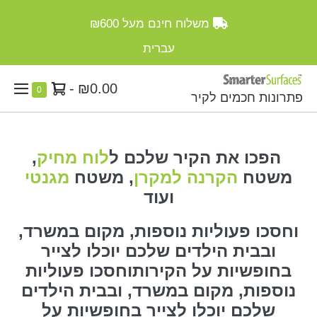
Ski
משלוח חינם מעל
₪600
t
conten
עברית
סל
-
₪0.00
Items
0
פתרונות חכמים לקיר
enu
in
קניות
ggle
Cart
הפכו את הקיר שלכם ל
לוח מחיק
,
משטח
הקרנה למקרן
, משטח
מגנטי
ועוד
וחסכו פעוליות נוספות, מקום במשרד,
ובבית הילדים שלכם יוכלו לצייר
בחופשיות על הקירותוחסכו פעוליות
נוספות, מקום במשרד, ובבית הילדים
שלכם יוכלו לצייר בחופשיות על