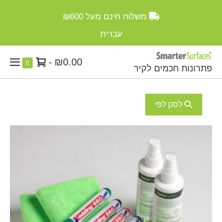
Ski
משלוח חינם מעל
₪600
t
conten
עברית
סל
-
₪0.00
Items
0
פתרונות חכמים לקיר
enu
in
קניות
ggle
Cart
לסנן לפי