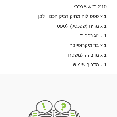
10מ"ר² & 5 מ"ר²
1 x טפט לוח מחיק דביק חכם - לבן
1 x מרית (שפכטל) לטפט
1 x זוג כפפות
1 x בד מיקרופייבר
1 x מדבקה למשטח
1 x מדריך שימוש