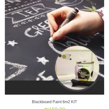
ניתן
לבחור
את
האפשרויות
בעמוד
המוצר
Blackboard Paint 6m2 KIT