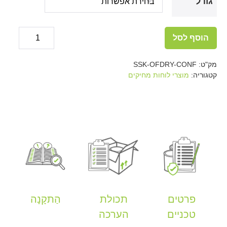
גודל
כמות
הוסף לסל
של
Decrease
ease
tity
quantity
טפט
מק"ט:
SSK-OFDRY-CONF
לוח
קטגוריה:
מוצרי לוחות מחיקים
מחיק
דביק
חכם
-
לבן
פרטים
תכולת
הַתקָנָה
טכניים
הערכה