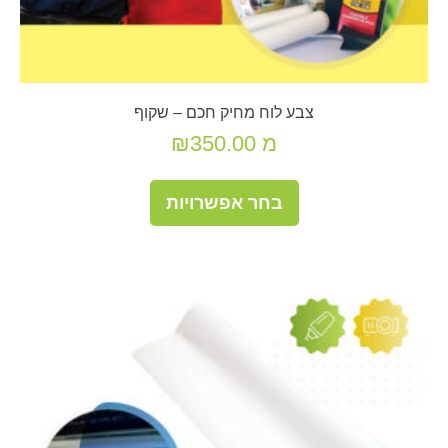
צבע לוח מחיק חכם – שקוף
מ
350.00
₪
למוצר
בחר אפשרויות
זה
יש
מספר
סוגים.
ניתן
לבחור
את
האפשרויות
בעמוד