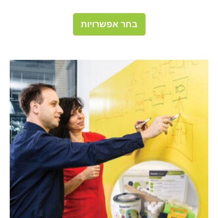
למוצר
בחר אפשרויות
זה
יש
מספר
סוגים.
ניתן
לבחור
את
האפשרויות
בעמוד
המוצר