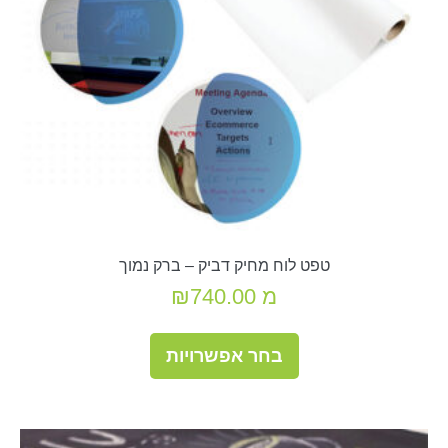
המוצר
טפט לוח מחיק דביק – ברק נמוך
מ
740.00
₪
למוצר
בחר אפשרויות
זה
יש
מספר
סוגים.