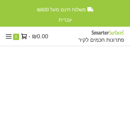
Ski
משלוח חינם מעל
₪600
t
conten
עברית
סל
-
₪0.00
Items
0
פתרונות חכמים לקיר
enu
in
קניות
ggle
Cart