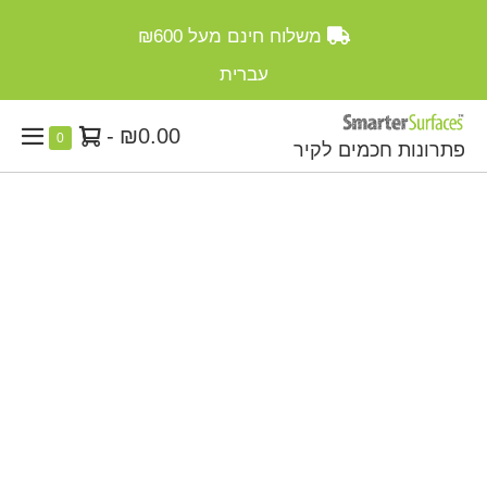
Ski
משלוח חינם מעל
₪600
t
conten
עברית
סל
-
₪0.00
Items
0
פתרונות חכמים לקיר
enu
in
קניות
ggle
Cart