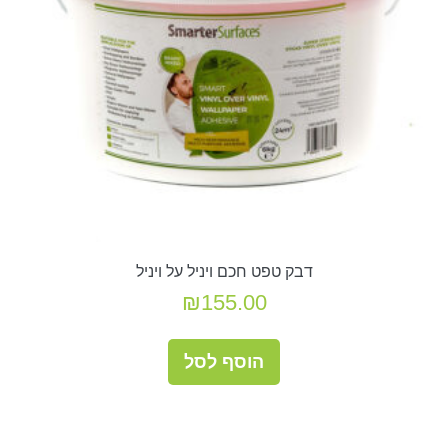
דבק טפט חכם ויניל על ויניל
₪
155.00
הוסף לסל