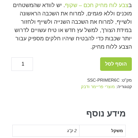
ב
צבע לוח מחיק חכם – שקוף
. יש לוודא שהמשטחים
מוכנים וללא פגמים, למרוח את השכבה הראשונה
ולשייף, למרוח את השכבה השנייה ולשייף ולחזור
במידת הצורך, למשל עץ חדש או טיח עשויים לדרוש
יותר שכבות כדי להבטיח שיהיו חלקים מספיק עבור
הצבע ללוח מחיק.
כמות
הוסף לסל
של
Decrease
ease
tity
quantity
Clear
מק"ט:
SSC-PRIMER6C
Primer
קטגוריה:
מוצרי פריימר ודבק
6m2
/
65ft2
מידע נוסף
משקל
2 ק"ג