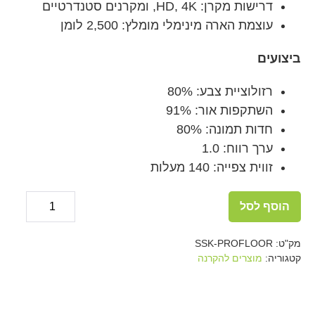
דרישות מקרן: HD, 4K, ומקרנים סטנדרטיים
עוצמת הארה מינימלי מומלץ: 2,500 לומן
ביצועים
רזולוציית צבע: 80%
השתקפות אור: 91%
חדות תמונה: 80%
ערך רווח: 1.0
זווית צפייה: 140 מעלות
כמות
הוסף לסל
של
Decrease
ease
tity
quantity
Floor
מק"ט:
SSK-PROFLOOR
Projector
קטגוריה:
מוצרים להקרנה
Paint