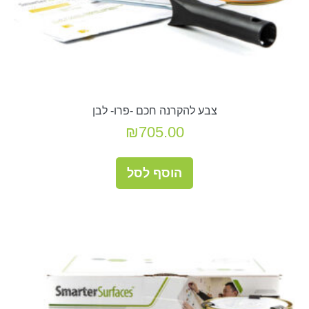
צבע להקרנה חכם -פרו- לבן
₪
705.00
הוסף לסל