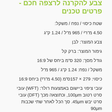
צבע להקרנה לרצפה חכם -
פרטים טכנים
שטח כיסוי / נפח / משקל:
4.50 מ"ר² / 965 מ"ל / 1.24 ק"ג
צבע המוצר: לבן
גימור המוצר: ברק קל
גודל מסך: 320 ס"מ ביחס של 16:9
משקל / נפח: 1.24 ק"ג / 965 מ"ל
כיסוי: 279 × 157ס"מ (4.50 מ"ר²) ביחס 16:9
עובי ציפוי ביישום באמצעות רולר: (WFT) עובי
סרט רטוב 100μm, וכתוצאה מכך (DFT) עובי
סרט יבש 45μm. סך הכל לאחר שתי שכבות
90μm