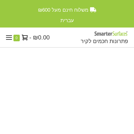
Ski
משלוח חינם מעל
₪600
t
conten
עברית
סל
-
₪0.00
Items
0
פתרונות חכמים לקיר
enu
in
קניות
ggle
Cart