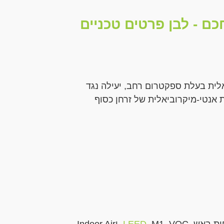
כם - לבן פרטים טכניים
יאלית בעלת ספקטרום רחב, יעילה נגד
ת אנטי-מיקרוביאלית של זרחן כסוף
חות באש,
LEED
, M1, VOC, וIndoor Air