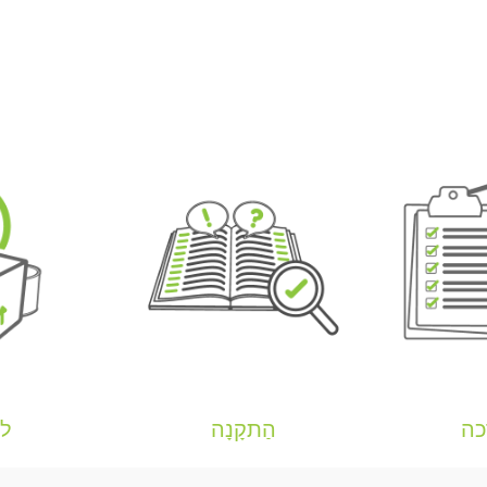
6m2
White
-
KIT
כה
הַתקָנָה
למ