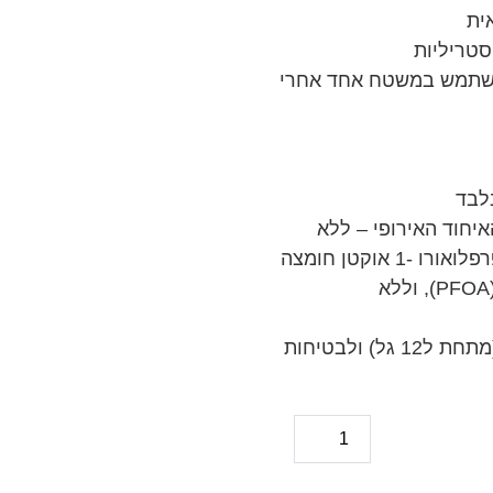
ית
סטריליות
השתמש במשטח אחד אחרי
יחוד האירופי – ללא
תרכובות אורגניות נדיפות VOC, ללא ממיסים, ללא פרפלואורו -1 אוקטן חומצה
סולפונית (PFOS) וחומצה פרפלואורו- n אוקטנואית (PFOA), וללא
, M1, VOC (מתחת ל12 גל) ולבטיחות
כמות
של
Antimicrobial