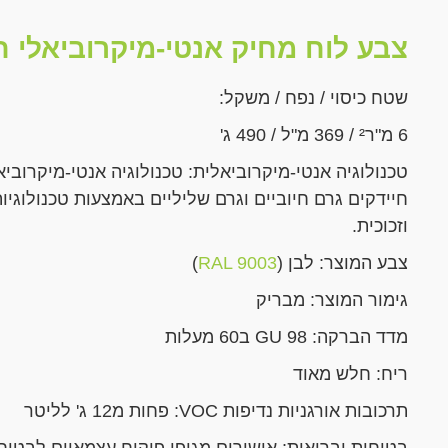
צבע לוח מחיק אנטי-מיקרוביאלי ח
שטח כיסוי / נפח / משקל:
6 מ"ר² / 369 מ"ל / 490 ג'
טכנולוגיה אנטי-מיקרוביאלית: טכנולוגיה אנטי-מיקרוב
חיידקים גרם חיוביים וגרם שליליים באמצעות טכנולוגיו
וזכוכית.
צבע המוצר: לבן (
RAL 9003
)
גימור המוצר: מבריק
מדד הברקה: 98 GU ב60 מעלות
ריח: חלש מאוד
תרכובות אורגניות נדיפות VOC: פחות מ12 ג' לליטר
בטיחות ובריאות: אישורים מגופי פיקוח עצמאיים לבטי