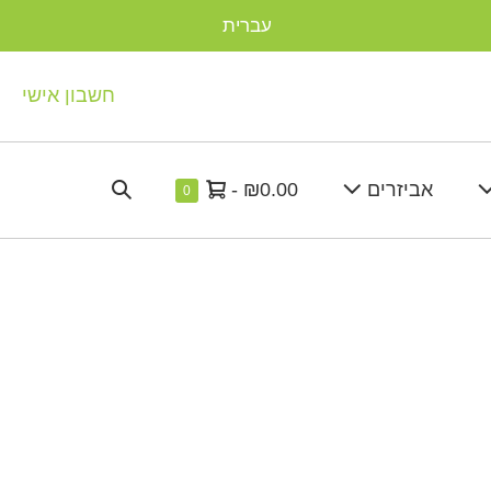
עברית
חשבון אישי
סל
Search
אביזרים
₪0.00
-
Items
0
in
קניות
Toggle
Cart