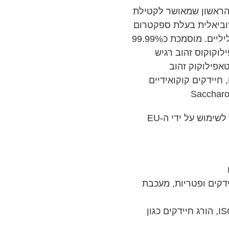
 הראשון שמאושר לקטילת
רוביאלית בעלת ספקטרום
רחב היעילה נגד חיידקים גראם חיוביים וחיידקים גראם שליליים. מוסמכת כ99.99%
לוקוקוס זהוב עמיד למתיצילין MRSA סטפילוקוקוס זהוב רגיש
MSS, סלמונלה Salmonella typhimurium, סטאפילוקוק זהוב
Staphylococcus aureus, אשרישיה קולי Escherichia coli, חיידקים קוקואידיים
הטכנולוגיה האנטי-בקטריאלית האפקטיבית שלנו מואשרת לשימוש על ידי ה-EU
קים ופטריות, מעכבת
מוסמך על ידי מכון פיקוח עצמאי על פי תקן ISO 22196, הורג חיידקים כגון