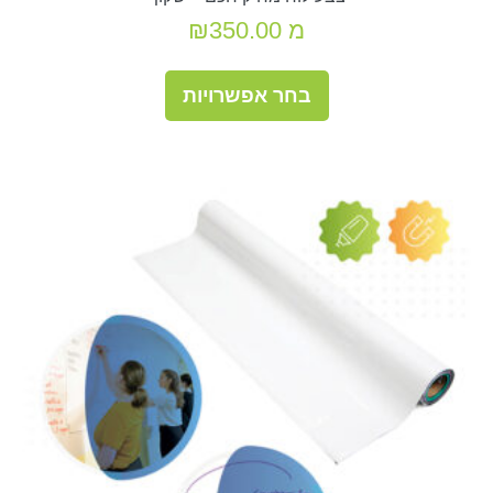
מ
350.00
₪
למוצר
בחר אפשרויות
זה
יש
מספר
סוגים.
ניתן
לבחור
את
האפשרויות
בעמוד
המוצר