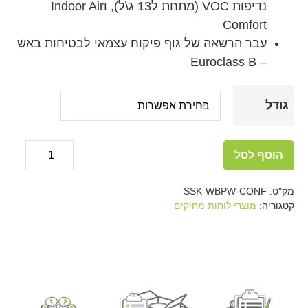
נדיפות VOC (מתחת ל13 ג\ל), וIndoor Air
Comfort
עבר הרשאה של גוף פיקוח עצמאי לבטיחות באש
– Euroclass B
גודל
כמות
הוסף לסל
של
Decrease
ease
tity
quantity
צבע
מק"ט:
SSK-WBPW-CONF
לוח
קטגוריה:
מוצרי לוחות מחיקים
מחיק
חכם
-
לבן