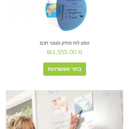
טפט לוח מחיק מגנטי חכם
מ
1,555.00
₪
למוצר
בחר אפשרויות
זה
יש
מספר
סוגים.
ניתן
לבחור
את
האפשרויות