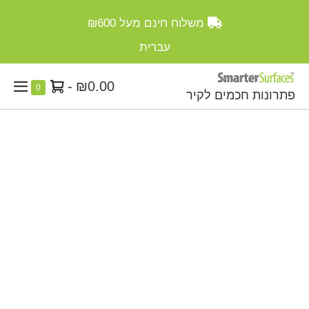
Ski
משלוח חינם מעל
₪600
t
conten
עברית
סל
-
₪0.00
Items
0
פתרונות חכמים לקיר
enu
in
קניות
ggle
Cart